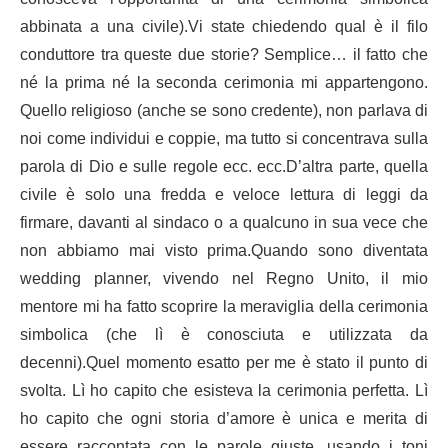
abbinata a una civile).Vi state chiedendo qual è il filo
conduttore tra queste due storie?
Semplice… il fatto che
né la prima né la seconda cerimonia mi appartengono.
Quello religioso (anche se sono credente), non parlava di
noi come individui e coppie, ma tutto si concentrava sulla
parola di Dio e sulle regole ecc. ecc.D’altra parte, quella
civile è solo una fredda e veloce lettura di leggi da
firmare, davanti al sindaco o a qualcuno in sua vece che
non abbiamo mai visto prima.Quando sono diventata
wedding planner, vivendo nel Regno Unito, il mio
mentore mi ha fatto scoprire la meraviglia della cerimonia
simbolica (che lì è conosciuta e utilizzata da
decenni).Quel momento esatto per me è stato il punto di
svolta. Lì ho capito che esisteva la cerimonia perfetta. Lì
ho capito che ogni storia d’amore è unica e merita di
essere raccontata con le parole giuste, usando i toni